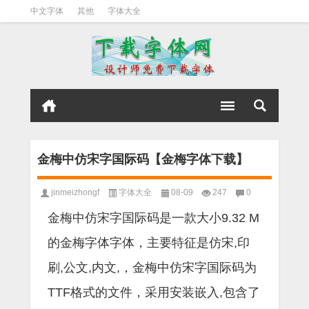
中文字体
其他
字体大全
金梅中仿宋字国际码【金梅字体下载】
jinmeizhongf
字体大全
08-09
247
0
金梅中仿宋字国际码是一款大小9.32 M
的金梅字体字体，主要特征是仿宋,印
刷,公文,内文,，金梅中仿宋字国际码为
TTF格式的文件，采用安装嵌入,包含了