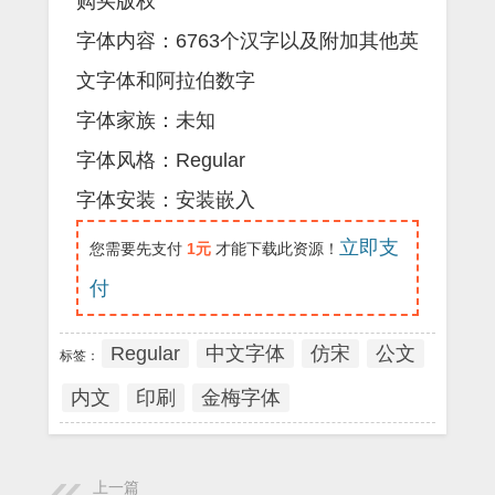
购买版权
字体内容：6763个汉字以及附加其他英
文字体和阿拉伯数字
字体家族：未知
字体风格：Regular
字体安装：安装嵌入
立即支
您需要先支付
1元
才能下载此资源！
付
Regular
中文字体
仿宋
公文
标签：
内文
印刷
金梅字体
上一篇