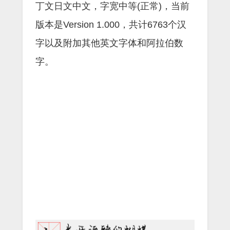
丁文日文中文，字宽中等(正常)，当前
版本是Version 1.000，共计6763个汉
字以及附加其他英文字体和阿拉伯数
字。