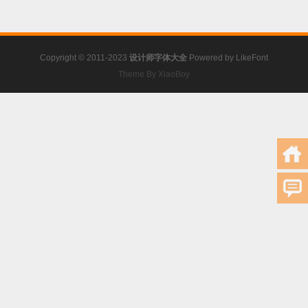
Copyright © 2011-2023
设计师字体大全
Powered by
LikeFont
Theme By XiaoBoy