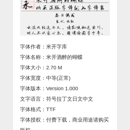
字体作者：米开字库
字体名称：米开酒醉的蝴蝶
字体大小：2.70 M
字体宽度：中等(正常)
字体版本：Version 1.000
文字语言：符号拉丁文日文中文
字体格式：TTF
字体授权：付费下载，商业用途请购买