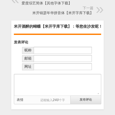
爱度综艺简体【其他字体下载】
下一篇
米开锦瑟年华拼音体【米开字库下载】
米开酒醉的蝴蝶【米开字库下载】：等您坐沙发呢！
发表评论
昵称
邮箱
网址
表情
240
还能输入
个字