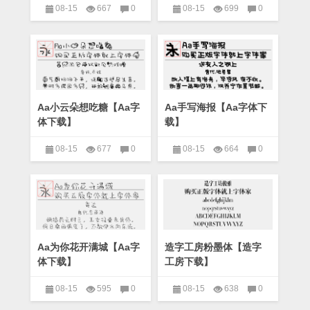
08-15
667
0
08-15
699
0
字体大全
字体大全
Aa小云朵想吃糖【Aa字
Aa手写海报【Aa字体下
体下载】
载】
08-15
677
0
08-15
664
0
字体大全
字体大全
Aa为你花开满城【Aa字
造字工房粉墨体【造字
体下载】
工房下载】
08-15
595
0
08-15
638
0
字体大全
字体大全