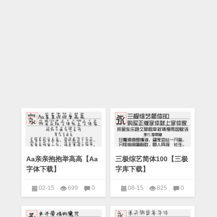
Aa亲亲抱抱举高高【Aa
三极综艺简体100【三极
字体下载】
字库下载】
02-15
699
0
08-15
825
0
字体大全
字体大全