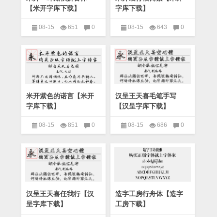
【米开字库下载】
字库下载】
08-15
651
0
08-15
643
0
字体大全
字体大全
米开紫色的诺言【米开
汉呈王天喜毛笔手写
字库下载】
【汉呈字库下载】
08-15
851
0
08-15
686
0
字体大全
字体大全
汉呈王天喜任我行【汉
造字工房行舟体【造字
呈字库下载】
工房下载】