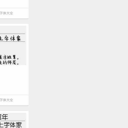
字体大全
字体大全