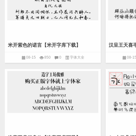
米开紫色的诺言【米开字库下载】
汉呈王天喜
08-15
850
0
字体大全
08-1