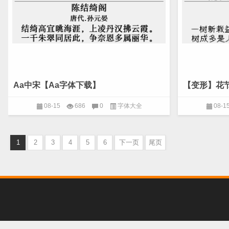
Aa中宋【Aa字体下载】
【变形】花
08-15
686
0
字体大全
08-1
1
2
3
4
5
6
下一页
尾页