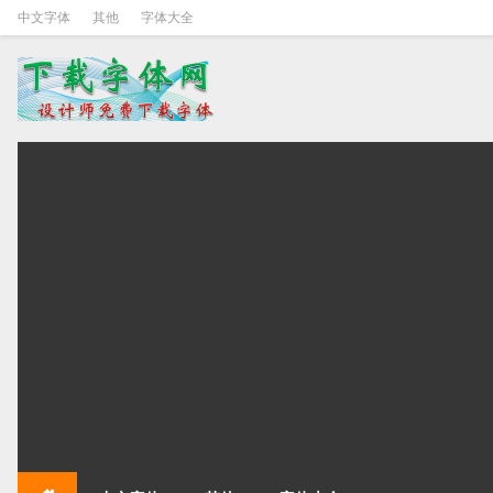
中文字体
其他
字体大全