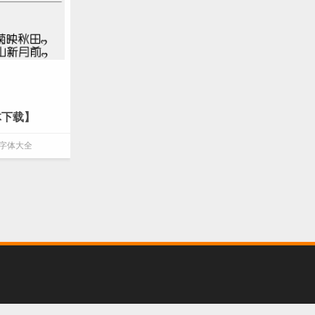
体下载】
字体大全