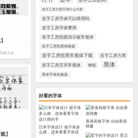
造字工房力黑可用什么代替
造字工房字体可以商用吗
造字工房字体费用
造字工房悦圆演示版常规体
载】
造字工房悦黑体验版
字体大全
造字工房悦黑常规体下载
造字工房方黑
黑体
造字工房言宋常规体
钢笔
黑体字体转换器
好看的字体
香港风格字体 自由香港
楷書
日本字体设计 做字体多
么难，进来看看字体设
下载】
计师的手