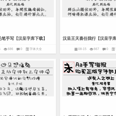
毛笔手写【汉呈字库下载】
汉呈王天喜任我行【汉呈字
5
686
0
字体大全
08-15
667
0