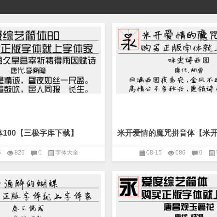
100【三极字库下载】
米开爱情的魔咒拼音体【米
5
825
0
字体大全
08-15
686
0