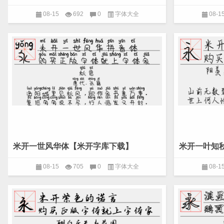
08-15
692
0
字体大全
08-1
米开一世风华体【米开字库下载】
米开一叶知
08-15
705
0
字体大全
08-1