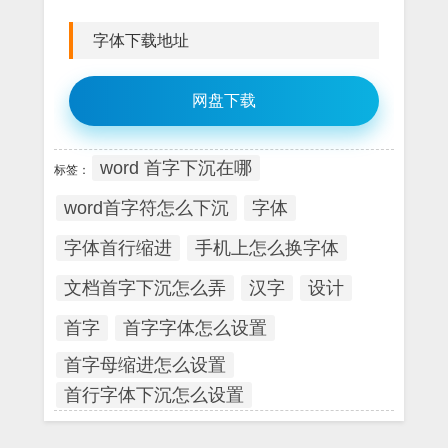
字体下载地址
网盘下载
word 首字下沉在哪
标签：
word首字符怎么下沉
字体
字体首行缩进
手机上怎么换字体
文档首字下沉怎么弄
汉字
设计
首字
首字字体怎么设置
首字母缩进怎么设置
首行字体下沉怎么设置