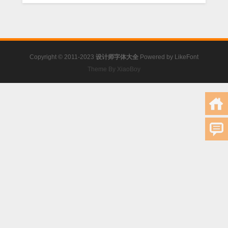
Copyright © 2011-2023
设计师字体大全
Powered by
LikeFont
Theme By XiaoBoy