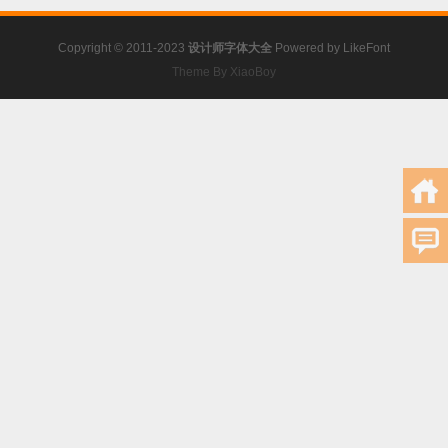
Copyright © 2011-2023
设计师字体大全
Powered by
LikeFont
Theme By XiaoBoy