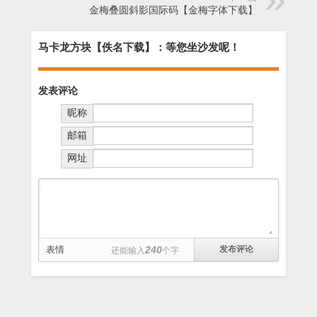
金梅叠圆斜影国际码【金梅字体下载】
马卡龙方块【佚名下载】：等您坐沙发呢！
发表评论
昵称
邮箱
网址
表情
240
还能输入
个字