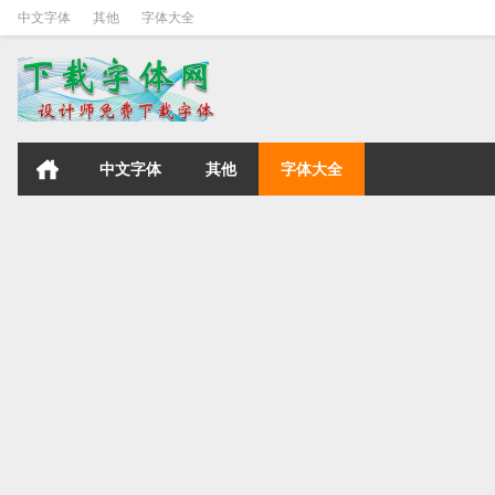
中文字体
其他
字体大全
中文字体
其他
字体大全