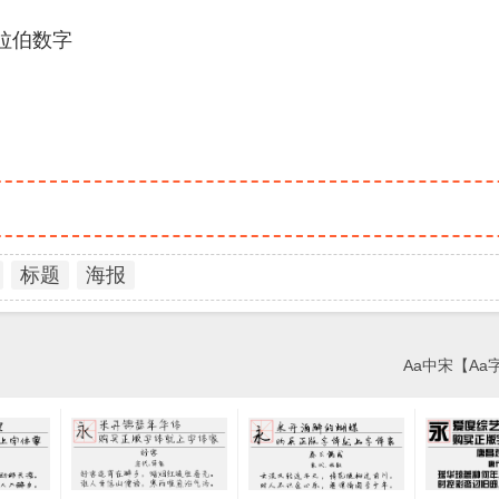
拉伯数字
标题
海报
Aa中宋【Aa