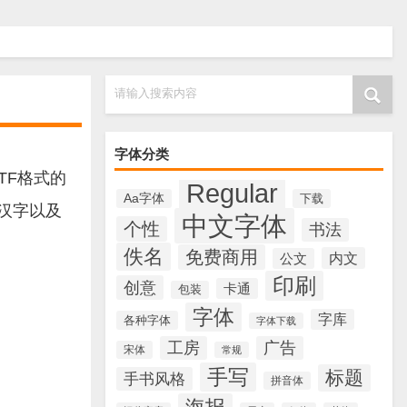
请输入搜索内容
字体分类
TF格式的
Regular
Aa字体
下载
个汉字以及
中文字体
个性
书法
佚名
免费商用
内文
公文
印刷
创意
卡通
包装
字体
字库
各种字体
字体下载
工房
广告
宋体
常规
手写
标题
手书风格
拼音体