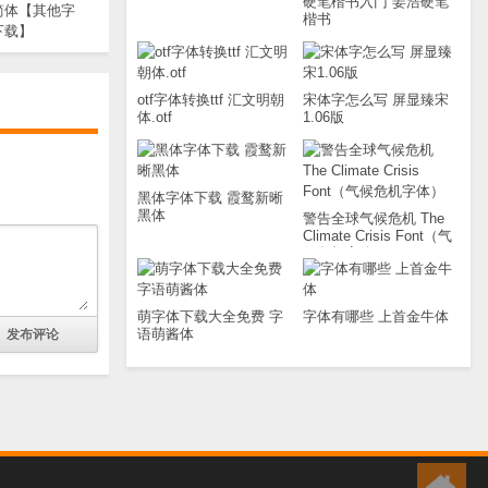
硬笔楷书入门 姜浩硬笔
简体【其他字
楷书
下载】
otf字体转换ttf 汇文明朝
宋体字怎么写 屏显臻宋
体.otf
1.06版
黑体字体下载 霞鹜新晰
黑体
警告全球气候危机 The
Climate Crisis Font（气
候危机字体）
萌字体下载大全免费 字
字体有哪些 上首金牛体
语萌酱体