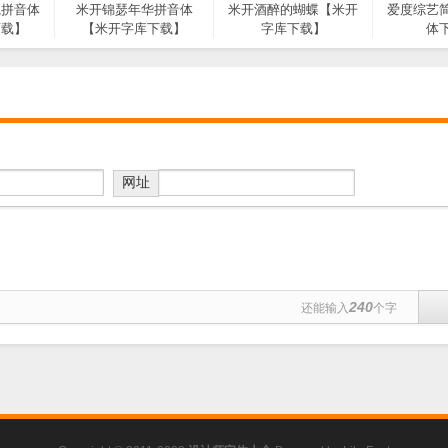
咒拼音体
米开锦瑟年华拼音体
米开酒醉的蝴蝶【米开
爱度综艺
下载】
【米开字库下载】
字库下载】
体
网址
240
还能输入
个字