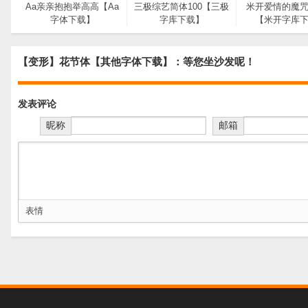
Aa亲亲抱抱举高高【Aa
三极综艺简体100【三极
米开爱情的魔
字体下载】
字库下载】
【米开字库
【变形】花节体【其他字体下载】：等您坐沙发呢！
发表评论
昵称
邮箱
表情