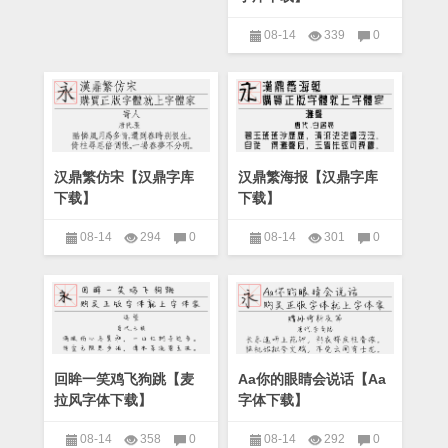
08-14
339
0
字体大全
汉鼎繁仿宋【汉鼎字库
汉鼎繁海报【汉鼎字库
下载】
下载】
08-14
294
0
08-14
301
0
字体大全
字体大全
回眸一笑鸡飞狗跳【麦
Aa你的眼睛会说话【Aa
拉风字体下载】
字体下载】
08-14
358
0
08-14
292
0