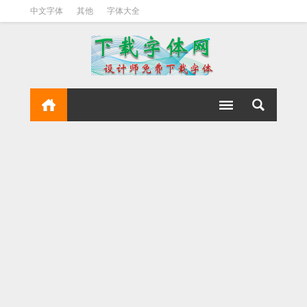
中文字体
其他
字体大全