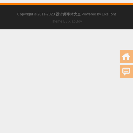
Copyright © 2011-2023
设计师字体大全
Powered by
LikeFont
Theme By XiaoBoy