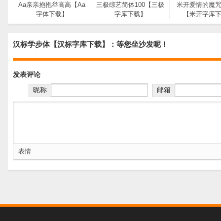
Aa亲亲抱抱举高高【Aa
三极综艺简体100【三极
米开爱情的魔
字体下载】
字库下载】
【米开字库
汉标学步体【汉标字库下载】：等您坐沙发呢！
发表评论
昵称
邮箱
表情