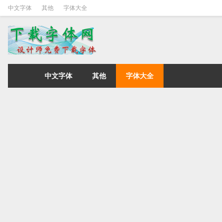
中文字体
其他
字体大全
中文字体
其他
字体大全