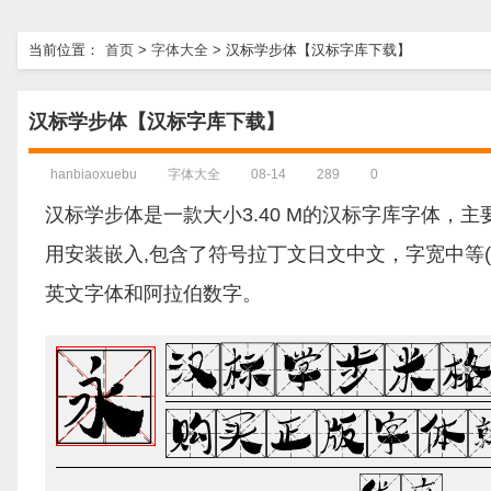
当前位置：
首页
>
字体大全
>
汉标学步体【汉标字库下载】
汉标学步体【汉标字库下载】
hanbiaoxuebu
字体大全
08-14
289
0
汉标学步体是一款大小3.40 M的汉标字库字体，主
用安装嵌入,包含了符号拉丁文日文中文，字宽中等(正常)
英文字体和阿拉伯数字。