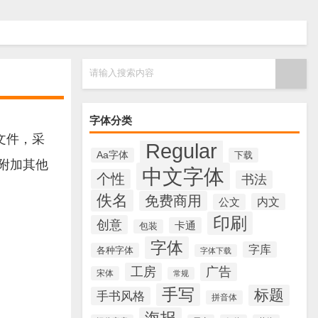
请输入搜索内容
字体分类
文件，采
Regular
Aa字体
下载
及附加其他
中文字体
个性
书法
佚名
免费商用
内文
公文
印刷
创意
卡通
包装
字体
字库
各种字体
字体下载
工房
广告
宋体
常规
手写
标题
手书风格
拼音体