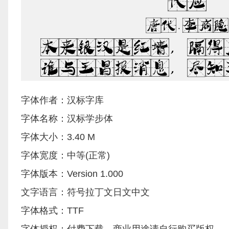
字体作者：汉标字库
字体名称：汉标学步体
字体大小：3.40 M
字体宽度：中等(正常)
字体版本：Version 1.000
文字语言：符号拉丁文日文中文
字体格式：TTF