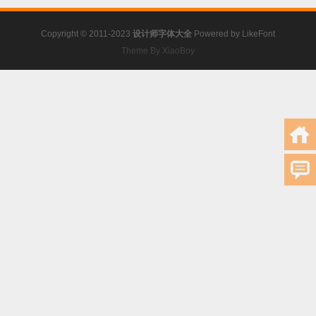
Copyright © 2011-2023
设计师字体大全
Powered by
LikeFont
Theme By XiaoBoy