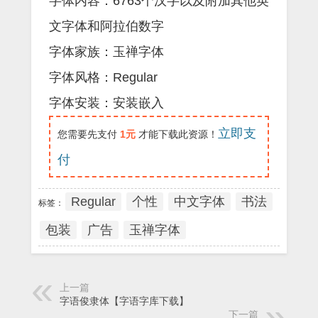
字体内容：6763个汉字以及附加其他英
文字体和阿拉伯数字
字体家族：玉禅字体
字体风格：Regular
字体安装：安装嵌入
立即支
您需要先支付
1元
才能下载此资源！
付
Regular
个性
中文字体
书法
标签：
包装
广告
玉禅字体
上一篇
字语俊隶体【字语字库下载】
下一篇