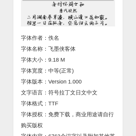
字体作者：佚名
字体名称：飞墨侠客体
字体大小：9.18 M
字体宽度：中等(正常)
字体版本：Version 1.000
文字语言：符号拉丁文日文中文
字体格式：TTF
字体授权：免费下载，商业用途请自行
购买版权