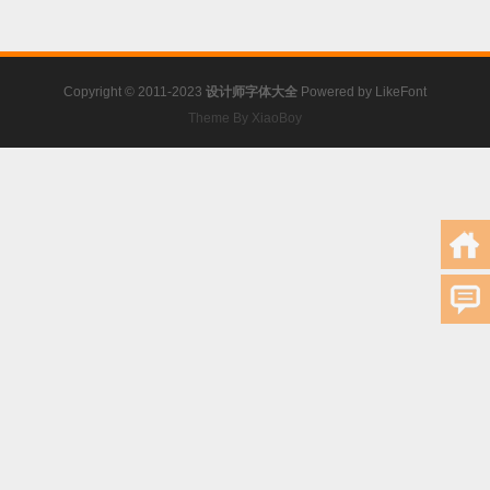
Copyright © 2011-2023
设计师字体大全
Powered by
LikeFont
Theme By XiaoBoy