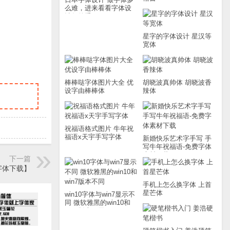
么难，进来看看字体设
计师的手
星字的字体设计 星汉等
宽体
棒棒哒字体图片大全 优
胡晓波真帅体 胡晓波香
设字由棒棒体
辣体
祝福语格式图片 牛年祝
福语x天宇手写字体
新婚快乐艺术字手写 手
写牛年祝福语-免费字体
素材下载
下一篇
字体下载】
手机上怎么换字体 上首
星芒体
win10字体与win7显示不
同 微软雅黑的win10和
win7版本不同