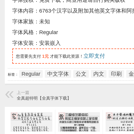
字体授权：免费下载，商业用途请自行购买版权
字体内容：6763个汉字以及附加其他英文字体和阿
字体家族：未知
字体风格：Regular
字体安装：安装嵌入
立即支付
您需要先支付
1元
才能下载此资源！
Regular
中文字体
公文
内文
印刷
金
标签：
上一篇
全真超特明【全真字体下载】