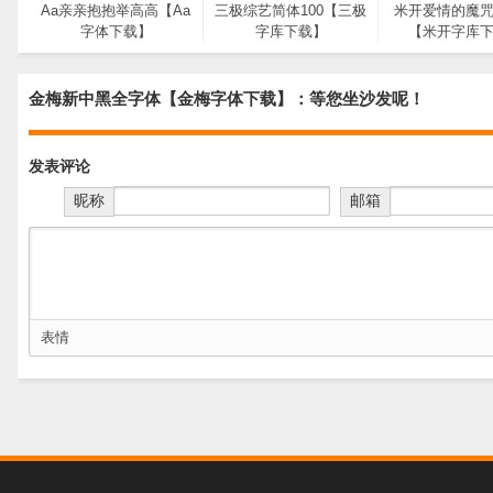
Aa亲亲抱抱举高高【Aa
三极综艺简体100【三极
米开爱情的魔
字体下载】
字库下载】
【米开字库
金梅新中黑全字体【金梅字体下载】：等您坐沙发呢！
发表评论
昵称
邮箱
表情