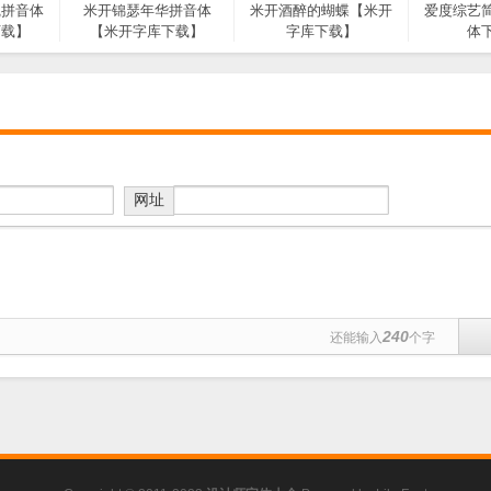
咒拼音体
米开锦瑟年华拼音体
米开酒醉的蝴蝶【米开
爱度综艺
下载】
【米开字库下载】
字库下载】
体
网址
240
还能输入
个字