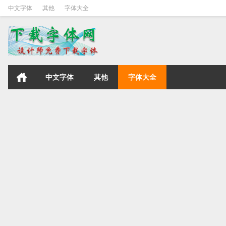
中文字体
其他
字体大全
中文字体
其他
字体大全