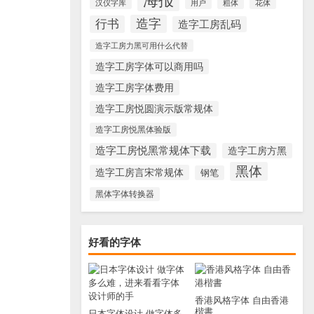
海报
汉仪字库
用户
粗体
花体
造字
行书
造字工房乱码
造字工房力黑可用什么代替
造字工房字体可以商用吗
造字工房字体费用
造字工房悦圆演示版常规体
造字工房悦黑体验版
造字工房悦黑常规体下载
造字工房方黑
黑体
造字工房言宋常规体
钢笔
黑体字体转换器
好看的字体
香港风格字体 自由香港
楷書
日本字体设计 做字体多