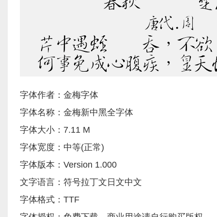
字体作者：金梅字体
字体名称：金梅新中黑全字体
字体大小：7.11 M
字体宽度：中等(正常)
字体版本：Version 1.000
文字语言：符号拉丁文日文中文
字体格式：TTF