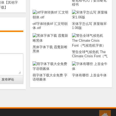
硬笔楷书入门 姜浩硬笔
简体【其他字
楷书
下载】
otf字体转换ttf 汇文明朝
宋体字怎么写 屏显臻宋
体.otf
1.06版
黑体字体下载 霞鹜新晰
黑体
警告全球气候危机 The
Climate Crisis Font（气
候危机字体）
萌字体下载大全免费 字
字体有哪些 上首金牛体
语萌酱体