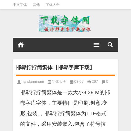
中文字体
其他
字体大全
邯郸拧拧简繁体【邯郸字库下载】
handanningni
字体大全
08-09
267
0
邯郸拧拧简繁体是一款大小3.38 M的邯
郸字库字体，主要特征是印刷,创意,变
形,包装,，邯郸拧拧简繁体为TTF格式
的文件，采用安装嵌入,包含了符号拉