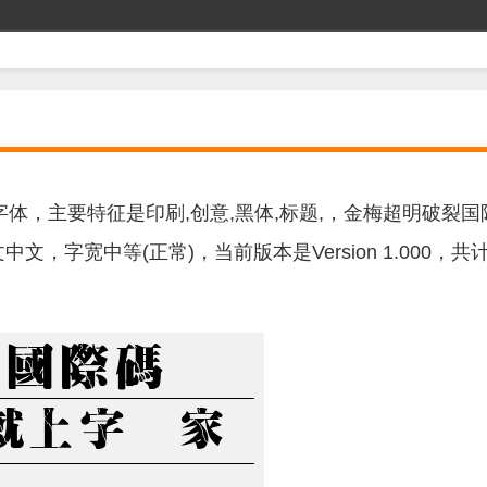
字体，主要特征是印刷,创意,黑体,标题,，金梅超明破裂国
字宽中等(正常)，当前版本是Version 1.000，共计