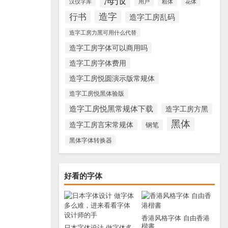
汉仪字库
用户
粗体
花体
造字
行书
造字工房乱码
造字工房力黑可用什么代替
造字工房字体可以商用吗
造字工房字体费用
造字工房悦圆演示版常规体
造字工房悦黑体验版
造字工房悦黑常规体下载
造字工房方黑
黑体
造字工房言宋常规体
钢笔
黑体字体转换器
好看的字体
香港风格字体 自由香港
楷書
日本字体设计 做字体多