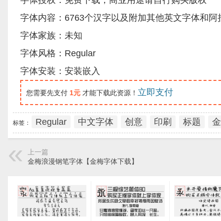
字体内容：6763个汉字以及附加其他英文字体和阿
字体家族：未知
字体风格：Regular
字体安装：安装嵌入
立即支付
您需要先支付
1元
才能下载此资源！
Regular
中文字体
创意
印刷
标题
金
标签：
上一篇
金梅浪漫钢笔字体【金梅字体下载】