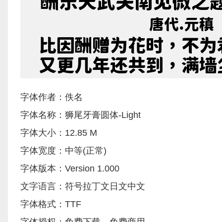
字体作者：佚名
字体名称：狮尾牙膏圆体-Light
字体大小：12.85 M
字体宽度：中等(正常)
字体版本：Version 1.000
文字语言：符号拉丁文日文中文
字体格式：TTF
字体授权：免费下载，免费商用