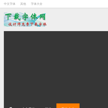
中文字体
其他
字体大全