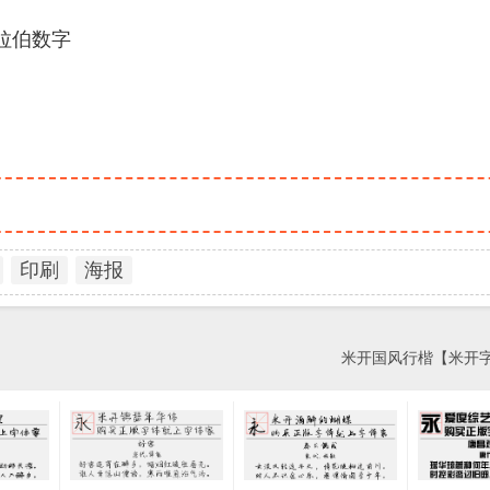
拉伯数字
印刷
海报
米开国风行楷【米开