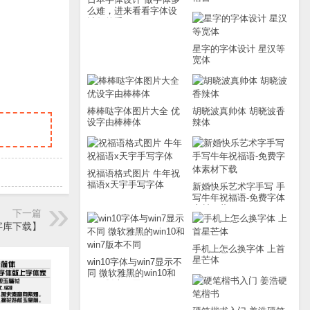
么难，进来看看字体设
计师的手
星字的字体设计 星汉等
宽体
棒棒哒字体图片大全 优
胡晓波真帅体 胡晓波香
设字由棒棒体
辣体
祝福语格式图片 牛年祝
福语x天宇手写字体
新婚快乐艺术字手写 手
写牛年祝福语-免费字体
素材下载
下一篇
字库下载】
手机上怎么换字体 上首
星芒体
win10字体与win7显示不
同 微软雅黑的win10和
win7版本不同