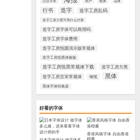
汉仪字库
用户
粗体
花体
造字
行书
造字工房乱码
造字工房力黑可用什么代替
造字工房字体可以商用吗
造字工房字体费用
造字工房悦圆演示版常规体
造字工房悦黑体验版
造字工房悦黑常规体下载
造字工房方黑
黑体
造字工房言宋常规体
钢笔
黑体字体转换器
好看的字体
香港风格字体 自由香港
楷書
日本字体设计 做字体多