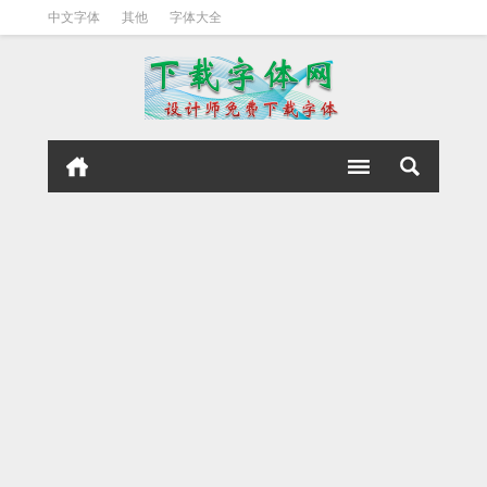
中文字体
其他
字体大全