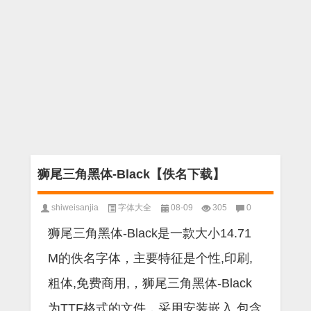
狮尾三角黑体-Black【佚名下载】
shiweisanjia
字体大全
08-09
305
0
狮尾三角黑体-Black是一款大小14.71
M的佚名字体，主要特征是个性,印刷,
粗体,免费商用,，狮尾三角黑体-Black
为TTF格式的文件，采用安装嵌入,包含