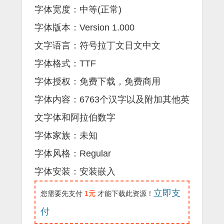
字体宽度：中等(正常)
字体版本：Version 1.000
文字语言：符号拉丁文日文中文
字体格式：TTF
字体授权：免费下载，免费商用
字体内容：6763个汉字以及附加其他英
文字体和阿拉伯数字
字体家族：未知
字体风格：Regular
字体安装：安装嵌入
立即支
您需要先支付
1元
才能下载此资源！
付