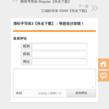
狮尾弯黑体-Regular【佚名下载】
下一篇
江城斜宋体 400W【佚名下载】
清松手写体3【佚名下载】：等您坐沙发呢！
发表评论
昵称
邮箱
网址
表情
240
还能输入
个字