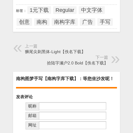
1元下载
Regular
中文字体
标签：
创意
南构
南构字库
广告
手写
上一篇
狮尾尖刺黑体-Light【佚名下载】
下一篇
拾陆字濑户2.0 Bold【佚名下载】
南构图梦手写【南构字库下载】：等您坐沙发呢！
发表评论
昵称
邮箱
网址