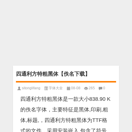
四通利方特粗黑体【佚名下载】
sitonglifang
字体大全
08-08
265
0
四通利方特粗黑体是一款大小838.90 K
的佚名字体，主要特征是黑体,印刷,粗
体,标题,，四通利方特粗黑体为TTF格
式的文件，采用安装嵌入,包含了符号