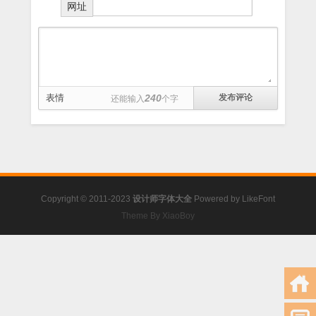
网址
表情
240
还能输入
个字
Copyright © 2011-2023
设计师字体大全
Powered by
LikeFont
Theme By XiaoBoy