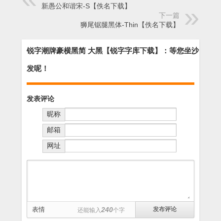
新愚公和谐宋-S【佚名下载】
下一篇
狮尾锯腿黑体-Thin【佚名下载】
锐字潮牌豪横黑简 大黑【锐字字库下载】：等您坐沙
发呢！
发表评论
昵称
邮箱
网址
表情
240
还能输入
个字