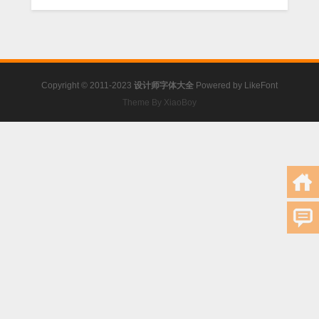
Copyright © 2011-2023
设计师字体大全
Powered by
LikeFont
Theme By XiaoBoy