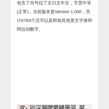
包含了符号拉丁文日文中文，字宽中等
(正常)，当前版本是Version 1.000，共
计6763个汉字以及附加其他英文字体和
阿拉伯数字。