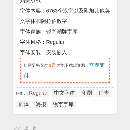
购买版权
字体内容：6763个汉字以及附加其他英
文字体和阿拉伯数字
字体家族：锐字潮牌字库
字体风格：Regular
字体安装：安装嵌入
立即支
您需要先支付
1元
才能下载此资源！
付
Regular
中文字体
印刷
广告
标签：
斜体
海报
锐字字库
上一篇