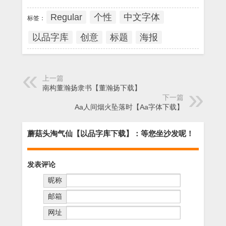
Regular
个性
中文字体
标签：
以品字库
创意
标题
海报
上一篇
南构董瀚扬隶书【董瀚扬下载】
下一篇
Aa人间烟火坠落时【Aa字体下载】
蘑菇头淘气仙【以品字库下载】：等您坐沙发呢！
发表评论
昵称
邮箱
网址