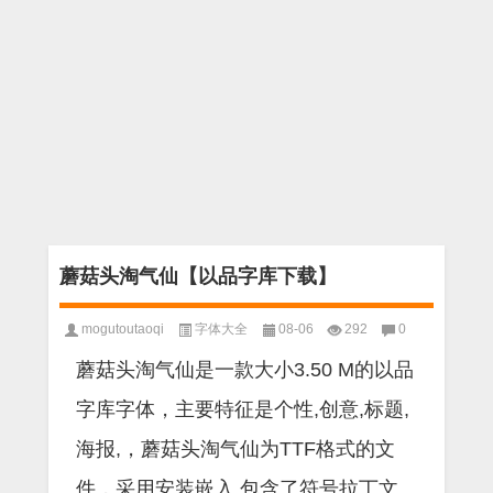
蘑菇头淘气仙【以品字库下载】
mogutoutaoqi
字体大全
08-06
292
0
蘑菇头淘气仙是一款大小3.50 M的以品
字库字体，主要特征是个性,创意,标题,
海报,，蘑菇头淘气仙为TTF格式的文
件，采用安装嵌入,包含了符号拉丁文