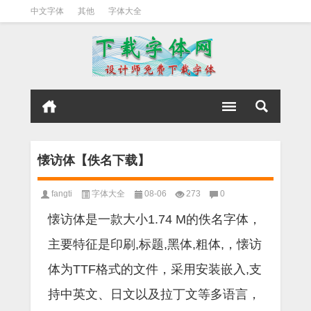
中文字体
其他
字体大全
懐访体【佚名下载】
fangti
字体大全
08-06
273
0
懐访体是一款大小1.74 M的佚名字体，
主要特征是印刷,标题,黑体,粗体,，懐访
体为TTF格式的文件，采用安装嵌入,支
持中英文、日文以及拉丁文等多语言，