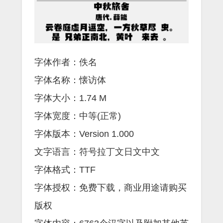
字体作者：佚名
字体名称：懐访体
字体大小：1.74 M
字体宽度：中等(正常)
字体版本：Version 1.000
文字语言：符号拉丁文日文中文
字体格式：TTF
字体授权：免费下载，商业用途请购买
版权