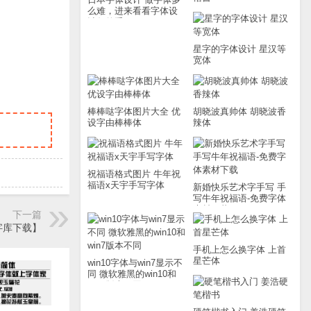
么难，进来看看字体设
计师的手
星字的字体设计 星汉等
宽体
棒棒哒字体图片大全 优
胡晓波真帅体 胡晓波香
设字由棒棒体
辣体
祝福语格式图片 牛年祝
福语x天宇手写字体
新婚快乐艺术字手写 手
写牛年祝福语-免费字体
素材下载
下一篇
字库下载】
手机上怎么换字体 上首
星芒体
win10字体与win7显示不
同 微软雅黑的win10和
win7版本不同