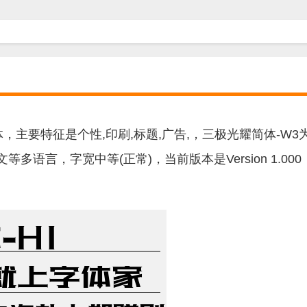
体，主要特征是个性,印刷,标题,广告,，三极光耀简体-W3为
语言，字宽中等(正常)，当前版本是Version 1.000