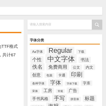
请输入搜索内容
字体分类
TTF格式
Regular
Aa字体
下载
，共计67
中文字体
个性
书法
佚名
免费商用
内文
公文
印刷
创意
卡通
包装
字体
字库
各种字体
字体下载
工房
广告
宋体
常规
手写
标题
手书风格
拼音体