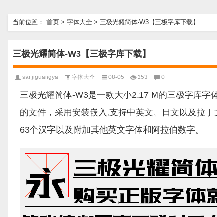
当前位置：
首页
>
字体大全
>
三极光耀简体-W3【三极字库下载】
三极光耀简体-W3【三极字库下载】
sanjiguangya
字体大全
08-05
253
0
三极光耀简体-W3是一款大小2.17 M的三极字库字
的文件，采用安装嵌入,支持中英文、日文以及拉丁文等多
63个汉字以及附加其他英文字体和阿拉伯数字。