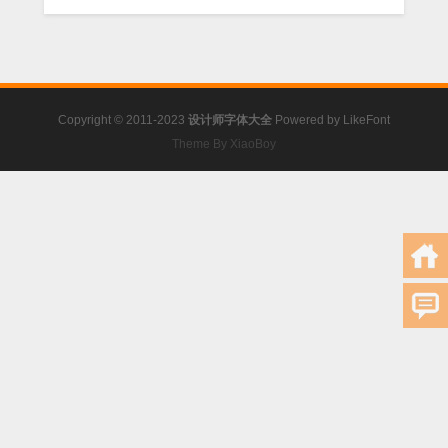
Copyright © 2011-2023
设计师字体大全
Powered by
LikeFont
Theme By XiaoBoy