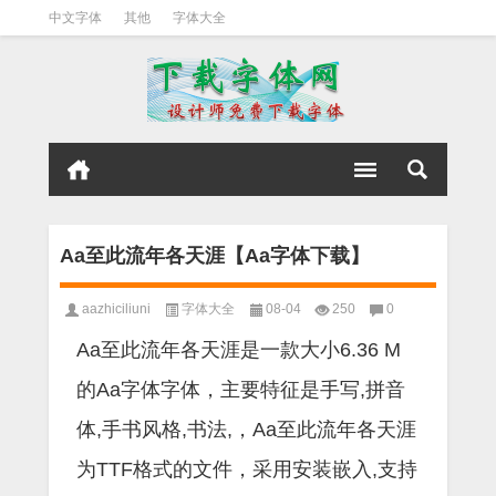
中文字体
其他
字体大全
Aa至此流年各天涯【Aa字体下载】
aazhiciliuni
字体大全
08-04
250
0
Aa至此流年各天涯是一款大小6.36 M
的Aa字体字体，主要特征是手写,拼音
体,手书风格,书法,，Aa至此流年各天涯
为TTF格式的文件，采用安装嵌入,支持