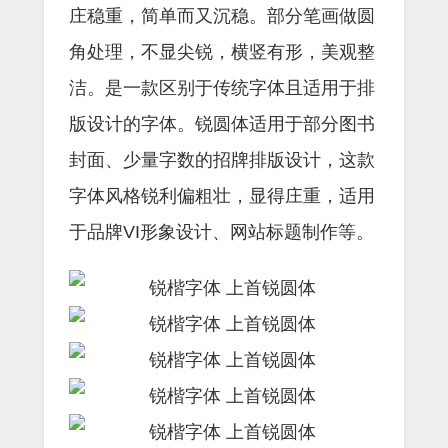
庄稳重，简单而又沉稳。部分笔画做圆
角处理，不显尖锐，横竖有形，美观整
洁。是一款区别于传统字体且适用于排
版设计的字体。锐圆体适用于部分图书
封面、少量字数的招牌排版设计，这款
字体风格锐利偏粗壮，显得庄重，适用
于品牌VI形象设计、网站标题制作等。