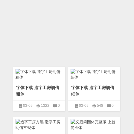
字体下载 造字工房朗倩
字体下载 造字工房朗倩
粗体
细体
03-09
1322
0
03-09
548
0
默认字体
默认字体