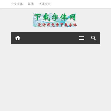
中文字体
其他
字体大全