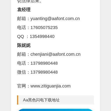
切法律后果。
袁经理
邮箱：yuanting@aafont.com.cn
电话：17605075235
QQ ：1354998440
陈妮妮
邮箱：chenjiani@aafont.com.cn
电话：13798980448
微信：13798980448
官网：www.zitiguanjia.com
Aa黑色闪电下载地址