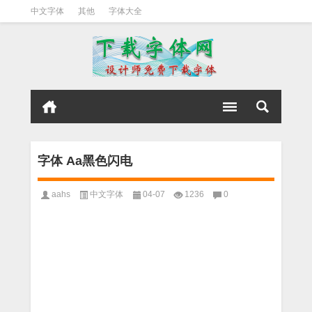
中文字体
其他
字体大全
字体 Aa黑色闪电
aahs
中文字体
04-07
1236
0