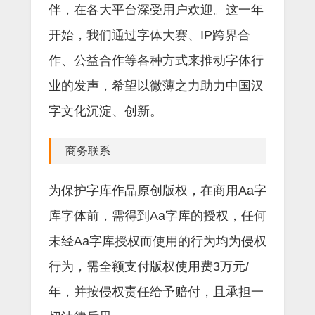
伴，在各大平台深受用户欢迎。这一年
开始，我们通过字体大赛、IP跨界合
作、公益合作等各种方式来推动字体行
业的发声，希望以微薄之力助力中国汉
字文化沉淀、创新。
商务联系
为保护字库作品原创版权，在商用Aa字
库字体前，需得到Aa字库的授权，任何
未经Aa字库授权而使用的行为均为侵权
行为，需全额支付版权使用费3万元/
年，并按侵权责任给予赔付，且承担一