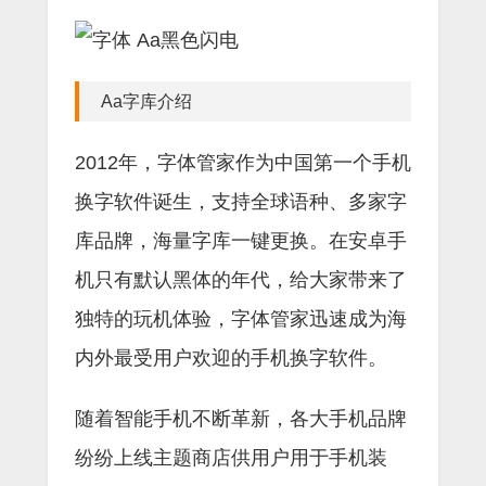
Aa字库介绍
2012年，字体管家作为中国第一个手机
换字软件诞生，支持全球语种、多家字
库品牌，海量字库一键更换。在安卓手
机只有默认黑体的年代，给大家带来了
独特的玩机体验，字体管家迅速成为海
内外最受用户欢迎的手机换字软件。
随着智能手机不断革新，各大手机品牌
纷纷上线主题商店供用户用于手机装