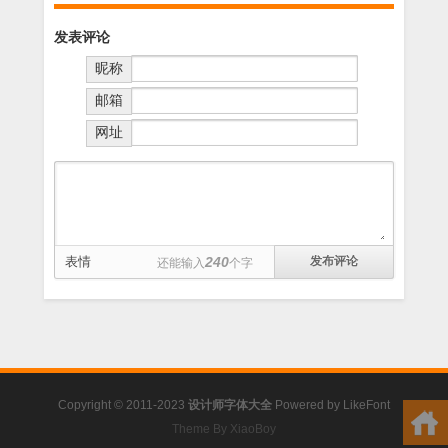
发表评论
昵称
邮箱
网址
表情
240
还能输入
个字
Copyright © 2011-2023
设计师字体大全
Powered by
LikeFont
Theme By XiaoBoy