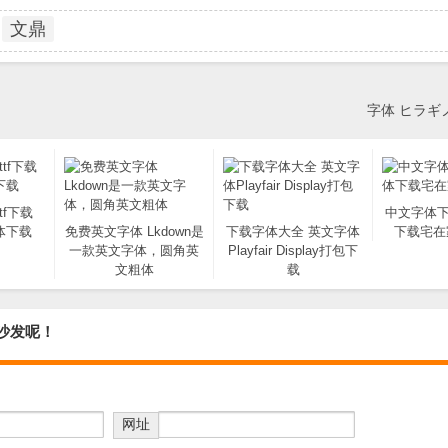
文鼎
字体 ヒラギノ
tf下载
中文字体下
字体下载
免费英文字体 Lkdown是
下载字体大全 英文字体
下载宅在
一款英文字体，圆角英
Playfair Display打包下
文粗体
载
您坐沙发呢！
网址