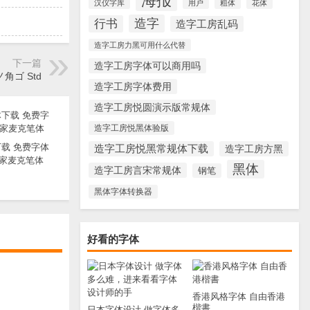
海报
汉仪字库
用户
粗体
花体
造字
行书
造字工房乱码
造字工房力黑可用什么代替
下一篇
造字工房字体可以商用吗
角ゴ Std
造字工房字体费用
造字工房悦圆演示版常规体
造字工房悦黑体验版
载 免费字体
造字工房悦黑常规体下载
造字工房方黑
家麦克笔体
黑体
造字工房言宋常规体
钢笔
黑体字体转换器
好看的字体
香港风格字体 自由香港
楷書
日本字体设计 做字体多