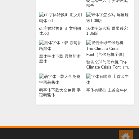
硬笔楷书入门 姜浩硬笔
楷书
otf字体转换ttf 汇文明朝
宋体字怎么写 屏显臻宋
体.otf
1.06版
黑体字体下载 霞鹜新晰
黑体
警告全球气候危机 The
Climate Crisis Font（气
候危机字体）
萌字体下载大全免费 字
字体有哪些 上首金牛体
语萌酱体