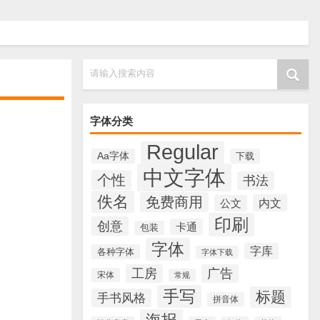
请输入搜索内容
字体分类
Regular
Aa字体
下载
中文字体
个性
书法
佚名
免费商用
内文
公文
印刷
创意
卡通
包装
字体
字库
各种字体
字体下载
工房
广告
宋体
常规
手写
标题
手书风格
拼音体