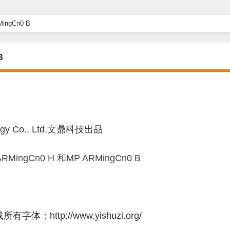
ingCn0 B
B
hnology Co., Ltd.文鼎科技出品
tp://www.yishuzi.org/