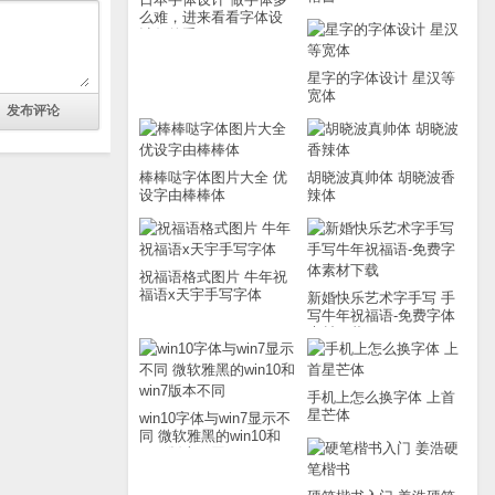
么难，进来看看字体设
计师的手
星字的字体设计 星汉等
宽体
棒棒哒字体图片大全 优
胡晓波真帅体 胡晓波香
设字由棒棒体
辣体
祝福语格式图片 牛年祝
福语x天宇手写字体
新婚快乐艺术字手写 手
写牛年祝福语-免费字体
素材下载
手机上怎么换字体 上首
星芒体
win10字体与win7显示不
同 微软雅黑的win10和
win7版本不同