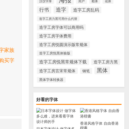
海报
汉仪字库
用户
粗体
花体
造字
行书
造字工房乱码
造字工房力黑可用什么代替
造字工房字体可以商用吗
造字工房字体费用
造字工房悦圆演示版常规体
字家族
造字工房悦黑体验版
购买字
造字工房悦黑常规体下载
造字工房方黑
黑体
造字工房言宋常规体
钢笔
黑体字体转换器
好看的字体
香港风格字体 自由香港
楷書
日本字体设计 做字体多