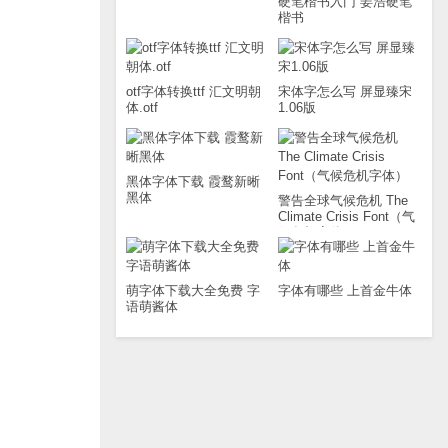
硬笔楷书入门 姜浩硬笔
楷书
otf字体转换ttf 汇文明朝
宋体字怎么写 屏显臻宋
体.otf
1.06版
黑体字体下载 霞鹜新晰
黑体
警告全球气候危机 The
Climate Crisis Font（气
候危机字体）
萌字体下载大全免费 字
字体有哪些 上首金牛体
语萌酱体