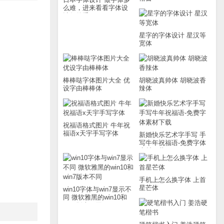
么难，进来看看字体设
计师的手
星字的字体设计 星汉等
宽体
棒棒哒字体图片大全 优
胡晓波真帅体 胡晓波香
设字由棒棒体
辣体
祝福语格式图片 牛年祝
福语x天宇手写字体
新婚快乐艺术字手写 手
写牛年祝福语-免费字体
素材下载
手机上怎么换字体 上首
星芒体
win10字体与win7显示不
同 微软雅黑的win10和
win7版本不同