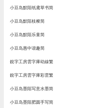
小豆岛默陌纸鸢草书简
小豆岛默陌枝桠简
小豆岛默陌乐童简
小豆岛惠中谐趣简
銳字工房雲字庫幼線繁
銳字工房雲字庫彩雲繁
小豆岛墨陌写意水墨简
小豆岛墨陌肥圆手写简