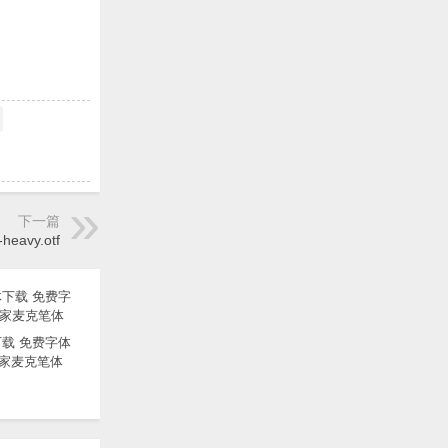
下一篇
avy.otf
载 免费字体
家麦克笔体