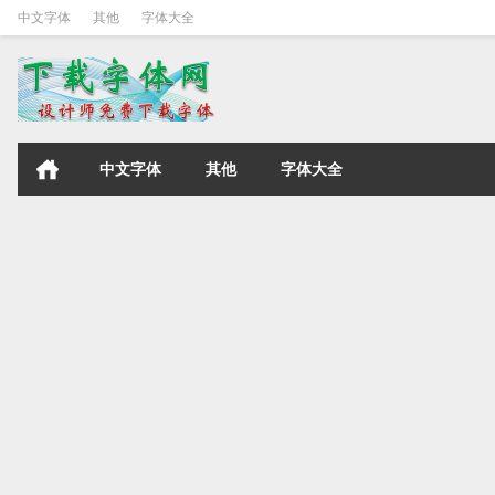
中文字体
其他
字体大全
中文字体
其他
字体大全