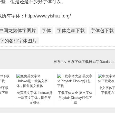
一些，但是还是不少好字体可以。
tp://www.yishuzi.org/
中国龙繁体字图片
字体
字体之家下载
字体包下载
字的各种字体图片
日系suv 日系字体下载日系字体axisstd-he
tf下载
中文字体下
字体下载
免费英文字体 Lkdown是
下载字体大全 英文字体
下载宅在
一款英文字体，圆角英
Playfair Display打包下
文粗体
载