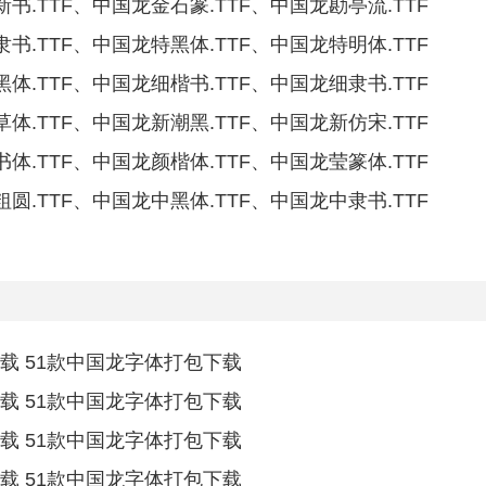
书.TTF、中国龙金石篆.TTF、中国龙勘亭流.TTF
书.TTF、中国龙特黑体.TTF、中国龙特明体.TTF
体.TTF、中国龙细楷书.TTF、中国龙细隶书.TTF
体.TTF、中国龙新潮黑.TTF、中国龙新仿宋.TTF
体.TTF、中国龙颜楷体.TTF、中国龙莹篆体.TTF
圆.TTF、中国龙中黑体.TTF、中国龙中隶书.TTF