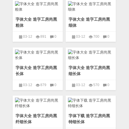
字体大全 造字工房尚黑
字体大全 造字工房尚黑
粗体
细体
03-12
891
0
03-12
700
0
默认字体
默认字体
字体大全 造字工房尚黑
字体大全 造字工房尚黑
长体
细长体
03-12
879
0
03-12
570
0
默认字体
默认字体
字体大全 造字工房尚黑
字体下载 造字工房尚黑
纤细长体
特细长体