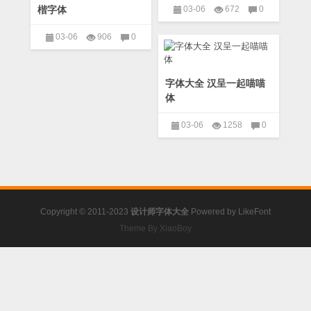
楷字体
03-06
672
0
默认字体
03-06
906
0
默认字体
字体大全 汉呈一起喵喵
体
03-06
1258
0
默认字体
Copyright © 2011-2023
设计师字体大全
Powered by
LikeFont
Theme By XiaoBoy