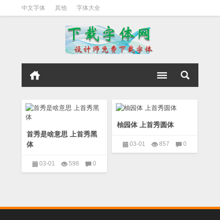
中文字体
其他
字体大全
柚园体 上首秀圆体
首秀是啥意思 上首秀黑
体
03-01
857
0
中文字体
03-01
598
0
中文字体