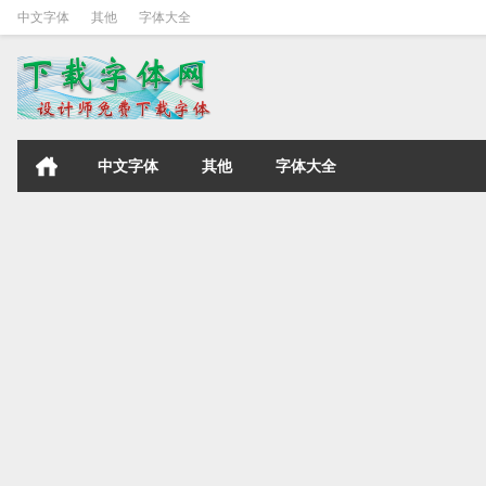
中文字体
其他
字体大全
中文字体
其他
字体大全