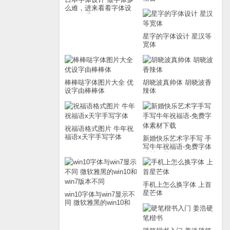
么难，进来看看字体设
计师的手
星字的字体设计 星汉等
宽体
棒棒哒字体图片大全 优
胡晓波真帅体 胡晓波香
设字由棒棒体
辣体
祝福语格式图片 牛年祝
福语x天宇手写字体
新婚快乐艺术字手写 手
写牛年祝福语-免费字体
素材下载
手机上怎么换字体 上首
星芒体
win10字体与win7显示不
同 微软雅黑的win10和
win7版本不同