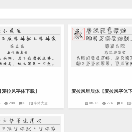
【麦拉风字体下载】
麦拉风星辰体【麦拉风字体
4
288
0
字体大全
08-13
274
0